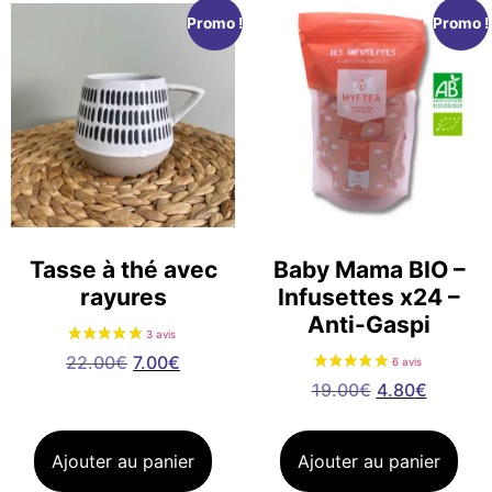
Promo !
Promo !
Tasse à thé avec
Baby Mama BIO –
rayures
Infusettes x24 –
Anti-Gaspi
5 avis
22.00
€
7.00
€
19.00
€
4.80
€
Ajouter au panier
Ajouter au panier