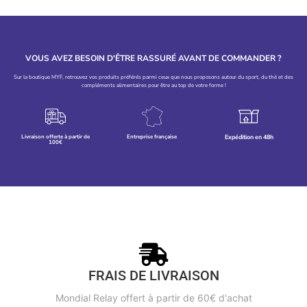
VOUS AVEZ BESOIN D'ÊTRE RASSURÉ AVANT DE COMMANDER ?
Sur la boutique MYF, retrouvez vos produits préférés parmi ceux que nous proposons autour du sport, du thé et des
compléments alimentaires pour être au top de votre forme !
Livraison offerte à partir de
Entreprise française
Expédition en 48h
100€
FRAIS DE LIVRAISON
Mondial Relay offert à partir de 60€ d'achat