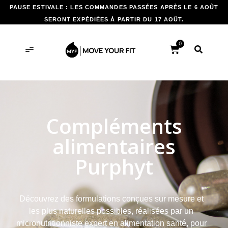
PAUSE ESTIVALE : LES COMMANDES PASSÉES APRÈS LE 6 AOÛT
SERONT EXPÉDIÉES À PARTIR DU 17 AOÛT.
0
Compléments
alimentaires
Purphyt
Découvrez des formulations conçues sur mesure et
les plus naturelles possibles, réalisées par un
micronutritionniste expert en alimentation santé, pour