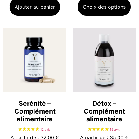
Ajouter au panier
Choix des options
25 avis
Sérénité –
Détox –
Complément
Complément
alimentaire
alimentaire
A partir de : 32.00 €
A partir de : 35.00 €