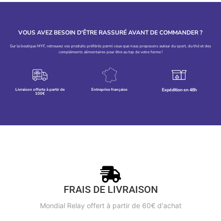
VOUS AVEZ BESOIN D'ÊTRE RASSURÉ AVANT DE COMMANDER ?
Sur la boutique MYF, retrouvez vos produits préférés parmi ceux que nous proposons autour du sport, du thé et des
compléments alimentaires pour être au top de votre forme !
Livraison offerte à partir de
Entreprise française
Expédition en 48h
100€
FRAIS DE LIVRAISON
Mondial Relay offert à partir de 60€ d'achat