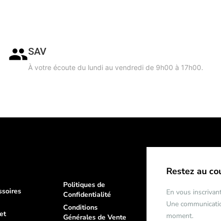
SAV
À votre écoute du lundi au vendredi de 9h00 à 17h00.
Restez au co
Politiques de
ssoires
En vous inscrivant
Confidentialité
Une communication
Conditions
et
moment.
Générales de Vente