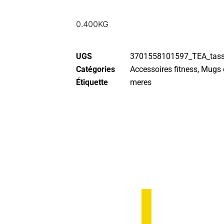
0.400KG
UGS
3701558101597_TEA_tas
Catégories
Accessoires fitness
,
Mugs e
Étiquette
meres