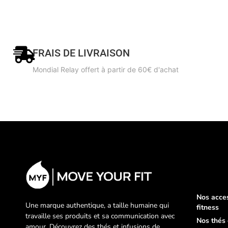
FRAIS DE LIVRAISON
Mondial Relay offert à partir de 60€ d'achat
Nos acce
Une marque authentique, a taille humaine qui
fitness
travaille ses produits et sa communication avec
Nos thés 
amour. Découvrez des thés et infusions de