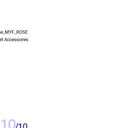
se_MYF_ROSE
t Accessoires
10
/10