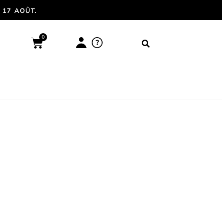
 17 AOÛT.
0
?