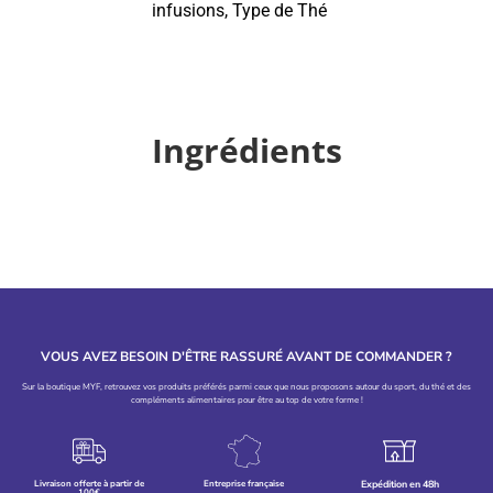
infusions
,
Type de Thé
Ingrédients
VOUS AVEZ BESOIN D'ÊTRE RASSURÉ AVANT DE COMMANDER ?
Sur la boutique MYF, retrouvez vos produits préférés parmi ceux que nous proposons autour du sport, du thé et des
compléments alimentaires pour être au top de votre forme !
Livraison offerte à partir de
Entreprise française
Expédition en 48h
100€