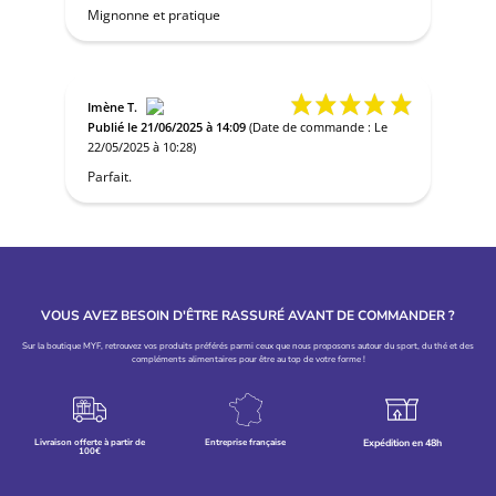
Mignonne et pratique
Imène T.
Publié le 21/06/2025 à 14:09
(Date de commande : Le
22/05/2025 à 10:28)
Parfait.
VOUS AVEZ BESOIN D'ÊTRE RASSURÉ AVANT DE COMMANDER ?
Sur la boutique MYF, retrouvez vos produits préférés parmi ceux que nous proposons autour du sport, du thé et des
compléments alimentaires pour être au top de votre forme !
Livraison offerte à partir de
Entreprise française
Expédition en 48h
100€