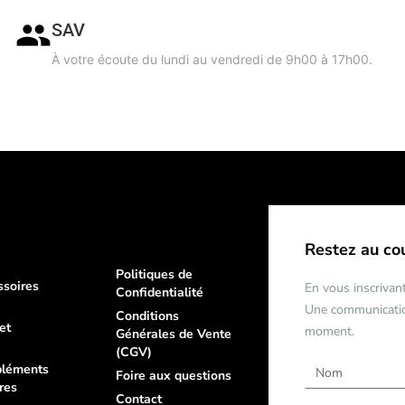
SAV
À votre écoute du lundi au vendredi de 9h00 à 17h00.
Restez au co
Politiques de
ssoires
En vous inscrivant
Confidentialité
Une communication
Conditions
et
moment.
Générales de Vente
(CGV)
léments
Foire aux questions
res
Contact