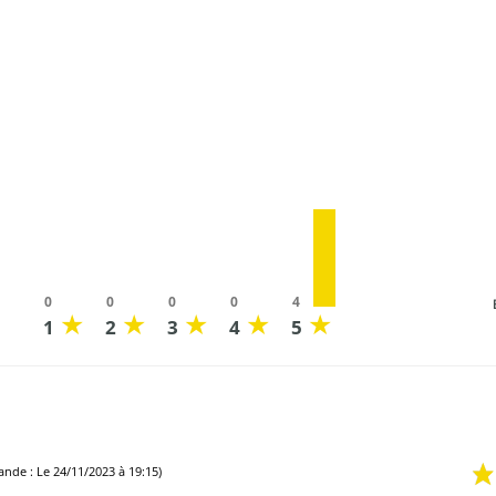
0
0
0
0
4
★
★
★
★
★
1
2
3
4
5
nde : Le 24/11/2023 à 19:15)