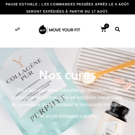
PAUSE ESTIVALE : LES COMMANDES PASSÉES APRÈS LE 6 AOÛT
SERONT EXPÉDIÉES À PARTIR DU 17 AOÛT.
0
Nos cures
Pour favoriser votre bien-être au quotidien. Ces
compléments sont enrichis en bactéries intestinales.
Ils permettent de reconstituer le microbiote intestinal.
Pré et pro biotiques naturels.