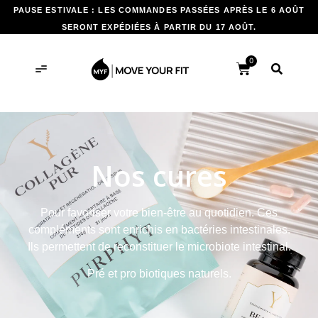
PAUSE ESTIVALE : LES COMMANDES PASSÉES APRÈS LE 6 AOÛT
SERONT EXPÉDIÉES À PARTIR DU 17 AOÛT.
0
Nos cures
Pour favoriser votre bien-être au quotidien. Ces
compléments sont enrichis en bactéries intestinales.
Ils permettent de reconstituer le microbiote intestinal.
Pré et pro biotiques naturels.